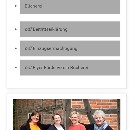
Bücherei
pdf
Beitrittserklärung
pdf
Einzugsermächtigung
pdf
Flyer Förderverein Bücherei