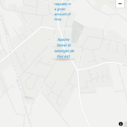
requests in
a given
amount of
time.
Apache
Server at
selsingen.de
Port 443