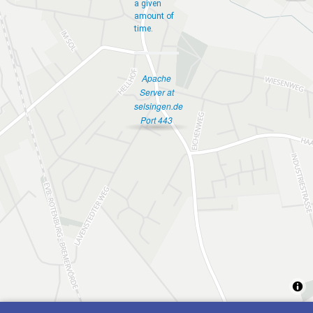
a given
amount of
time.
Apache
Server at
selsingen.de
Port 443