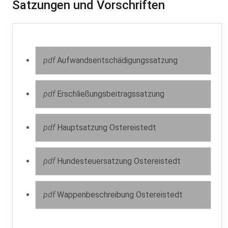
Satzungen und Vorschriften
pdf
Aufwandsentschädigungssatzung
pdf
Erschließungsbeitragssatzung
pdf
Hauptsatzung Ostereistedt
pdf
Hundesteuersatzung Ostereistedt
pdf
Wappenbeschreibung Ostereistedt