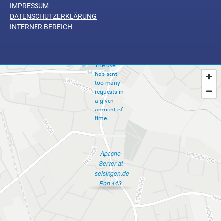
Too
IMPRESSUM
Many
DATENSCHUTZERKLÄRUNG
INTERNER BEREICH
Requests
The user
has sent
too many
requests in
a given
amount of
time.
Apache
Server at
selsingen.de
Port 443