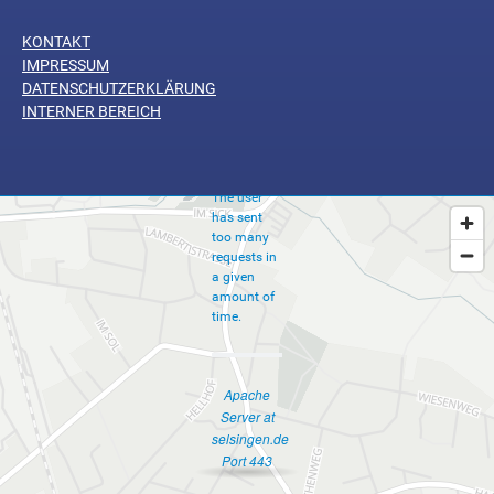
KONTAKT
Too
IMPRESSUM
Many
DATENSCHUTZERKLÄRUNG
INTERNER BEREICH
Requests
The user
has sent
too many
requests in
a given
amount of
time.
Apache
Server at
selsingen.de
Port 443