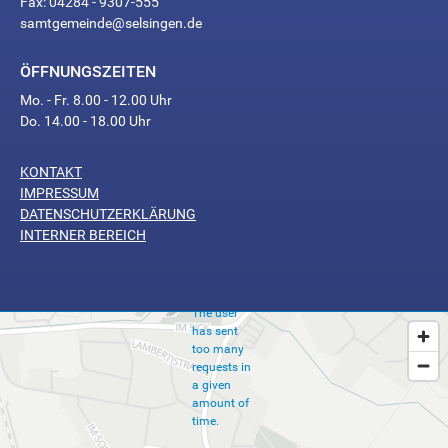
Fax: 04284 - 9307-555
samtgemeinde@selsingen.de
ÖFFNUNGSZEITEN
Mo. - Fr. 8.00 - 12.00 Uhr
Do. 14.00 - 18.00 Uhr
KONTAKT
Too
IMPRESSUM
Many
DATENSCHUTZERKLÄRUNG
INTERNER BEREICH
Requests
The user
has sent
too many
requests in
a given
amount of
time.